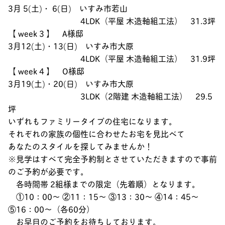
3月 5(土)・ 6(日)
いすみ市若山
4LDK（平屋 木造軸組工法） 31.3坪
【 week 3 】
A様邸
3月12(土)・13(日)
いすみ市大原
4LDK（平屋 木造軸組工法） 31.9坪
【 week 4 】
O様邸
3月19(土)・20(日)
いすみ市大原
3LDK（2階建 木造軸組工法） 29.5
坪
いずれもファミリータイプの住宅になります。
それぞれの家族の個性に合わせたお宅を見比べて
あなたのスタイルを探してみませんか！
※見学はすべて完全予約制とさせていただきますので事前
のご予約が必要です。
各時間帯 2組様までの限定（先着順）となります。
①10：00～ ②11：15～ ③13：30～ ④14：45～
⑤16：00～（各60分）
お早目のご予約をお待ちしております。