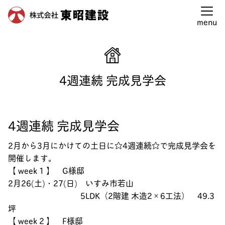
東昭建設建設トップ
>
見学会情報
>
4週連続 完成見学会
menu
4週連続 完成見学会
4週連続 完成見学会
2月から3月にかけての土日に☆4週連続☆で完成見学会を
開催します。
【 week 1 】
G様邸
2月26(土)・27(日)
いすみ市若山
5LDK（2階建 木造2×6工法） 49.3
坪
【 week 2 】
F様邸