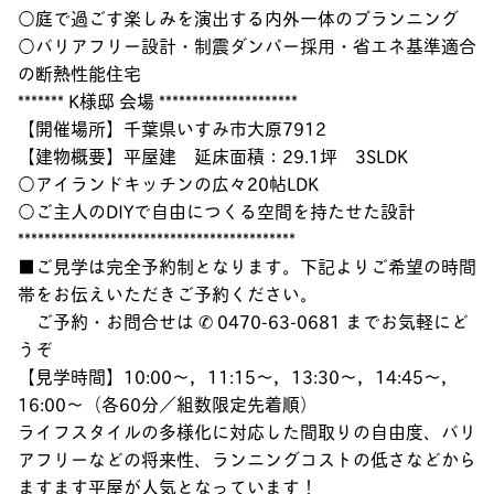
○庭で過ごす楽しみを演出する内外一体のプランニング
○バリアフリー設計・制震ダンパー採用・省エネ基準適合
の断熱性能住宅
******* K様邸 会場 *********************
【開催場所】千葉県いすみ市大原7912
【建物概要】平屋建 延床面積：29.1坪 3SLDK
○アイランドキッチンの広々20帖LDK
○ご主人のDIYで自由につくる空間を持たせた設計
******************************************
■ご見学は完全予約制となります。下記よりご希望の時間
帯をお伝えいただきご予約ください。
ご予約・お問合せは ✆ 0470-63-0681 までお気軽にど
うぞ
【見学時間】10:00～，11:15～，13:30～，14:45～，
16:00～（各60分／組数限定先着順）
ライフスタイルの多様化に対応した間取りの自由度、バリ
アフリーなどの将来性、ランニングコストの低さなどから
ますます平屋が人気となっています！