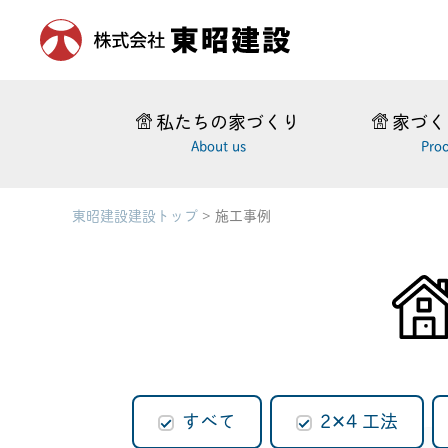
私たちの家づくり
家づく
About us
Pro
東昭建設建設トップ
>
施工事例
すべて
2✕4 工法