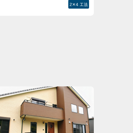
2✕4 工法